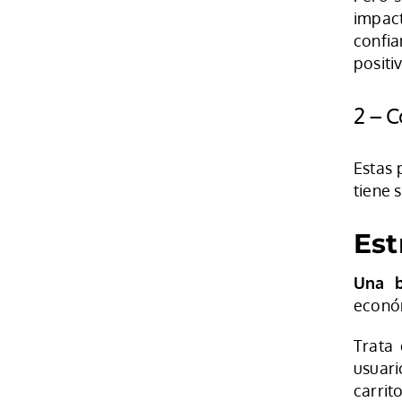
impact
confia
positiv
2 – C
Estas 
tiene 
Est
Una b
económ
Trata
usuari
carrito