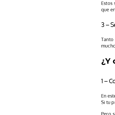
Estos 
que en
3 – S
Tanto 
muchos
¿Y 
1 – C
En est
Si tu 
Pero s