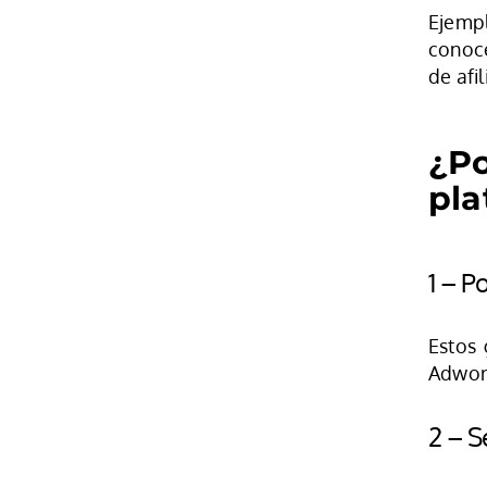
Eje
conoc
de afi
¿Po
pla
1 – P
Estos 
Adword
2 – S