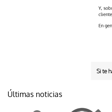
Y, sob
client
En gen
Si te 
Últimas noticias