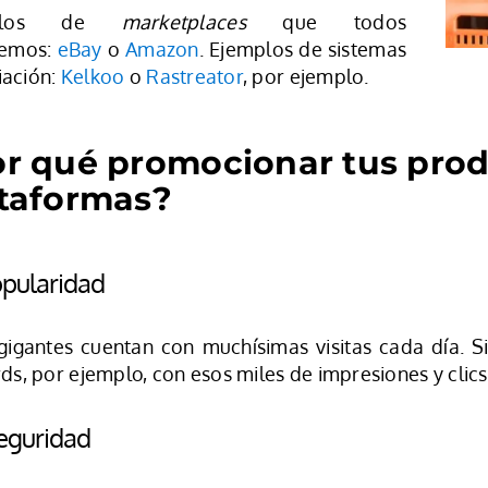
mplos de
marketplaces
que todos
emos:
eBay
o
Amazon
. Ejemplos de sistemas
liación:
Kelkoo
o
Rastreator
, por ejemplo.
r qué promocionar tus prod
taformas?
opularidad
gigantes cuentan con muchísimas visitas cada día.
s, por ejemplo, con esos miles de impresiones y clics
eguridad