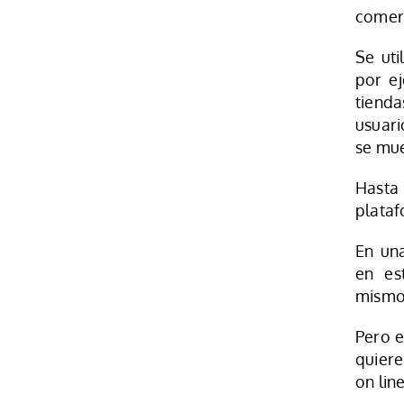
comerc
Se uti
por ej
tienda
usuar
se mue
Hasta
plata
En un
en es
mismo
Pero e
quiere
on lin