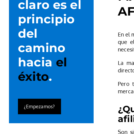
claro es el
AF
principio
del
En el 
que el
camino
necesi
hacia
el
La ma
direct
éxito
.
Pero 
mercad
¿Empezamos?
¿Qu
afi
Son s