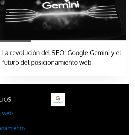
La revolución del SEO: Google Gemini y el
futuro del posicionamiento web
CIOS
o web
ionamiento