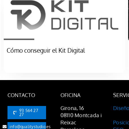
Cómo conseguir el Kit Digital
CONTACTO
OFICINA
SERVI
Girona, 16
Diseñ
93 564 27
27
08110 Montcada i
Reixac
Posic
info@qualitystudio.es