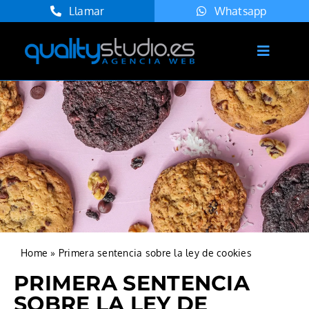
Saltar
Llamar
Whatsapp
al
contenido
Toggle
Navigat
Inicio
Servicios
Agencia
Proyectos
Blog
Contacto
Home
»
Primera sentencia sobre la ley de cookies
Español
PRIMERA SENTENCIA
SOBRE LA LEY DE