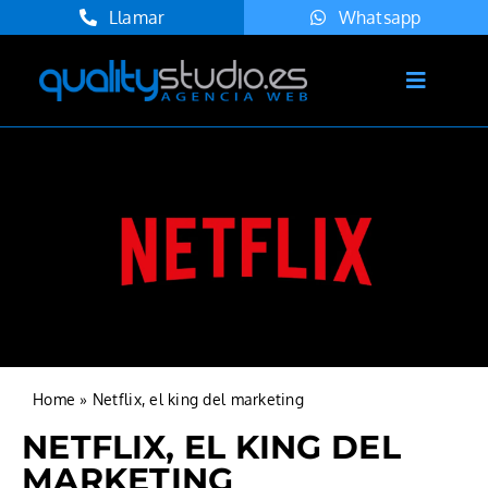
Saltar
Llamar
Whatsapp
al
contenido
Toggle
Navigat
Inicio
Servicios
Agencia
Proyectos
Blog
Contacto
Home
»
Netflix, el king del marketing
Español
NETFLIX, EL KING DEL
MARKETING